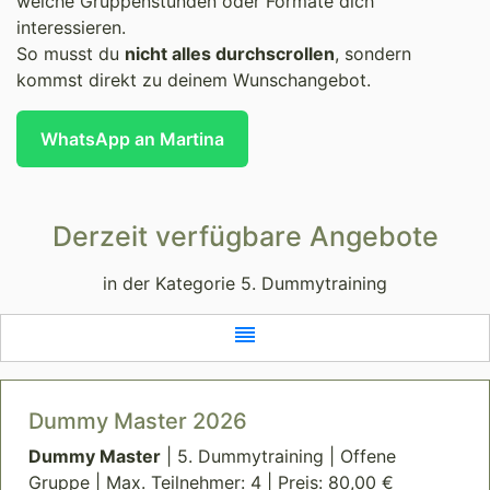
welche Gruppenstunden oder Formate dich
interessieren.
So musst du
nicht alles durchscrollen
, sondern
kommst direkt zu deinem Wunschangebot.
WhatsApp an Martina
Derzeit verfügbare Angebote
in der Kategorie 5. Dummytraining
reorder
Dummy Master 2026
Dummy Master
| 5. Dummytraining | Offene
Gruppe | Max. Teilnehmer: 4 | Preis: 80,00 €