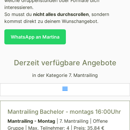
welche Gruppenstunden oder Formate dich
interessieren.
So musst du
nicht alles durchscrollen
, sondern
kommst direkt zu deinem Wunschangebot.
WhatsApp an Martina
Derzeit verfügbare Angebote
in der Kategorie 7. Mantrailing
reorder
Mantrailing Bachelor - montags 16:00Uhr
Mantrailing - Montag
| 7. Mantrailing | Offene
Gruppe | Max. Teilnehmer: 4 | Preis: 35,84 €