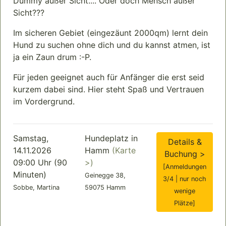
Dummy außer Sicht.... Oder doch Mensch außer
Sicht???
Im sicheren Gebiet (eingezäunt 2000qm) lernt dein
Hund zu suchen ohne dich und du kannst atmen, ist
ja ein Zaun drum :-P.
Für jeden geeignet auch für Anfänger die erst seid
kurzem dabei sind. Hier steht Spaß und Vertrauen
im Vordergrund.
Samstag,
Hundeplatz in
Details &
14.11.2026
Hamm
(Karte
Buchung >
09:00 Uhr (90
>)
[Anmeldungen
Minuten)
Geinegge 38,
3/4 | nur noch
Sobbe, Martina
59075 Hamm
wenige
Plätze]