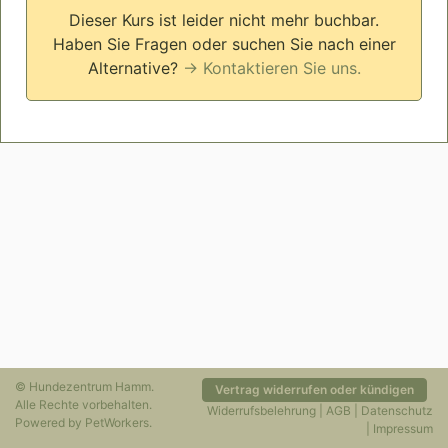
Dieser Kurs ist leider nicht mehr buchbar.
Haben Sie Fragen oder suchen Sie nach einer
Alternative?
→ Kontaktieren Sie uns.
© Hundezentrum Hamm.
Vertrag widerrufen oder kündigen
Alle Rechte vorbehalten.
Widerrufsbelehrung
|
AGB
|
Datenschutz
Powered by
PetWorkers
.
|
Impressum