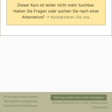
Dieser Kurs ist leider nicht mehr buchbar.
Haben Sie Fragen oder suchen Sie nach einer
Alternative?
→ Kontaktieren Sie uns.
© Hundezentrum Hamm.
Vertrag widerrufen oder kündigen
Alle Rechte vorbehalten.
Widerrufsbelehrung
|
AGB
|
Datenschutz
Powered by
PetWorkers
.
|
Impressum